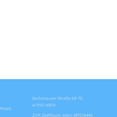
Sechshauser Straße 68-70
A-1150 WIEN
Arbeit,
ZVR Zeit!Raum Wien: 431576440