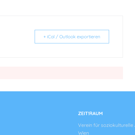
+ iCal / Outlook exportieren
ZEIT!RAUM
Verein für soziokulturelle 
Wien